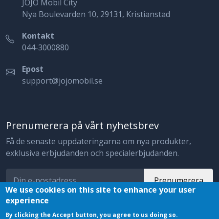
JOJO Mobil City
Nya Boulevarden 10, 29131, Kristianstad
Kontakt
044-3000880
Epost
support@jojomobil.se
Prenumerera på vårt nyhetsbrev
Få de senaste uppdateringarna om nya produkter,
exklusiva erbjudanden och specialerbjudanden.
Prenumerera
We use cookies on this site to enhance your user
experience
By clicking the Accept button, you agree to us doing so.