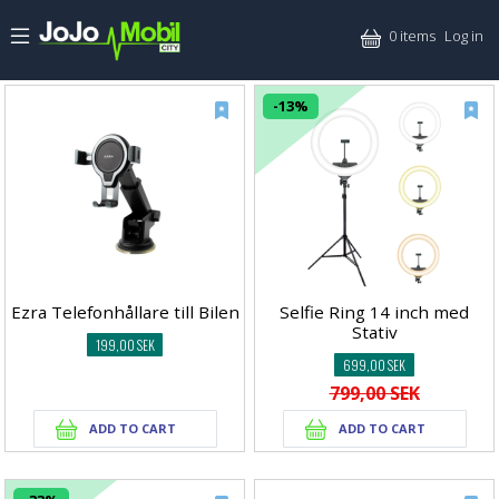
Skip to main content
Mitt
0 items
Log in
-13%
Ezra Telefonhållare till Bilen
Selfie Ring 14 inch med
Stativ
199,00 SEK
699,00 SEK
799,00 SEK