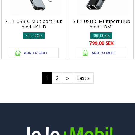
7-i-1 USB-C Multiport Hub
5-i-1 USB-C Multiport Hub
med 4K HD
med HDMI
399,00 SEK
399,00 SEK
799,00 SEK
Pagination
Current page
Page
Next page
Last page
1
2
››
Last »