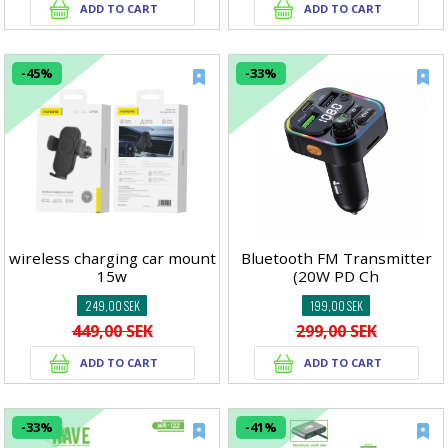
-45%
-33%
wireless charging car mount
Bluetooth FM Transmitter
15w
(20W PD Ch
249,00 SEK
199,00 SEK
449,00 SEK
299,00 SEK
-33%
-41%