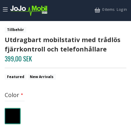
Skip to main content
Mitt
0 items
Log in
Tillbehör
Utdragbart mobilstativ med trådlös
fjärrkontroll och telefonhållare
399,00 SEK
Featured
New Arrivals
Color