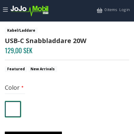
Skip to main content
Mitt
0 items
Log in
Kabel/Laddare
USB-C Snabbladdare 20W
129,00 SEK
Featured
New Arrivals
Color