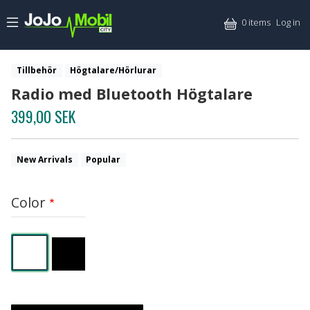
Skip to main content
Mitt
0 items
Log in
Tillbehör
Högtalare/Hörlurar
Radio med Bluetooth Högtalare
399,00 SEK
New Arrivals
Popular
Color