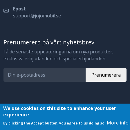
Epost
support@jojomobil.se
Prenumerera på vårt nyhetsbrev
Få de senaste uppdateringarna om nya produkter,
exklusiva erbjudanden och specialerbjudanden.
Prenumerera
We use cookies on this site to enhance your user
experience
© 2023 JojoMobil. All rights reserved.
More info
By clicking the Accept button, you agree to us doing so.