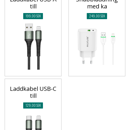
till
med ka
199,00 SEK
249,00 SEK
Laddkabel USB-C
till
129,00 SEK