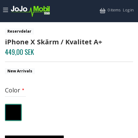
Skip to main content
Mitt
0 items
Log in
Reservdelar
iPhone X Skärm / Kvalitet A+
449,00 SEK
New Arrivals
Color