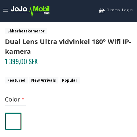
Skip to main content
Mitt
0 items
Log in
Säkerhetskameror
Dual Lens Ultra vidvinkel 180° Wifi IP-
kamera
1 399,00 SEK
Featured
New Arrivals
Popular
Color