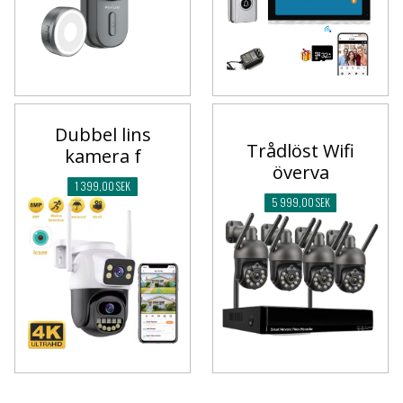
Dubbel lins
Trådlöst Wifi
kamera f
överva
1 399,00 SEK
5 999,00 SEK