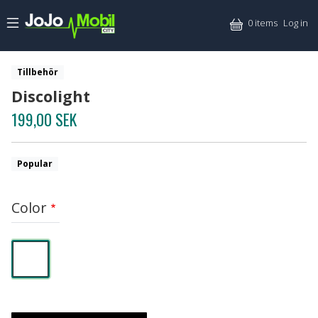
Skip to main content
Mitt
0 items
Log in
Tillbehör
Discolight
199,00 SEK
Popular
Color