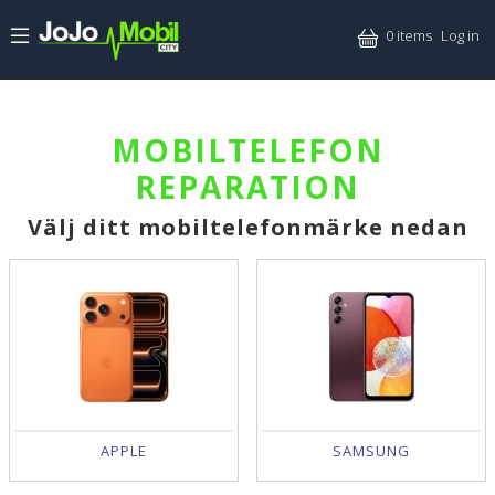
Skip to main content
Mitt
0 items
Log in
MOBILTELEFON
REPARATION
Välj ditt mobiltelefonmärke nedan
APPLE
SAMSUNG